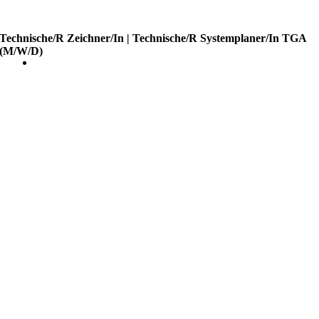
Technische/r Zeichner/in | Technische/r Systemplaner/in TGA
(m/w/d)