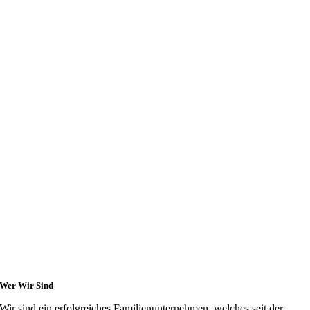
Wer Wir Sind
Wir sind ein erfolgreiches Familienunternehmen, welches seit der