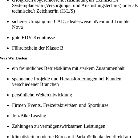
Systemplaner/in (Versorgungs- und Ausrüstungstechnik) oder als
technische/r Zeichner/in (H/L/S)
sicherer Umgang mit CAD, idealerweise liNear und Trimble
Nova
gute EDV-Kenntnisse
Führerschein der Klasse B
Was Wir Bieten
ein freundliches Betriebsklima mit starkem Zusammenhalt
spannende Projekte und Herausforderungen bei Kunden
verschiedener Branchen
persönliche Weiterentwicklung
Firmen-Events, Freizeitaktivitäten und Sportkurse
Job-Bike Leasing
Zahlungen zu vermögenswirksamen Leistungen
klimatisierte moderne Büros mit Parkmöglichkeiten direkt am